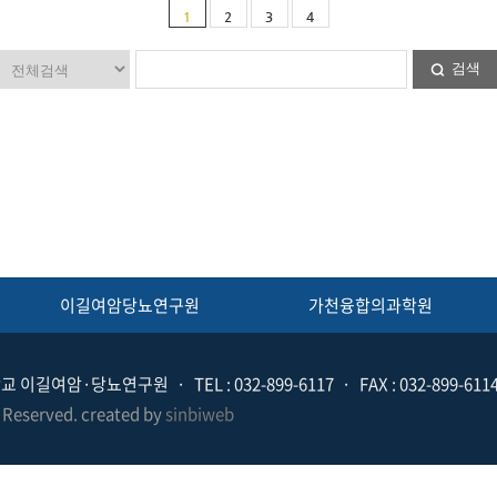
1
2
3
4
검색
이길여암당뇨연구원
가천융합의과학원
천대학교 이길여암·당뇨연구원
TEL : 032-899-6117
FAX : 032-899-611
served. created by
sinbiweb