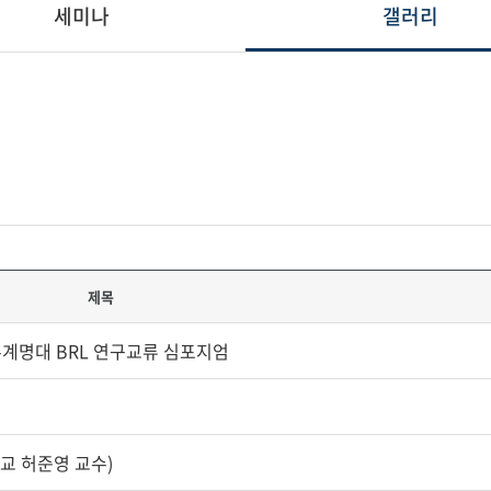
세미나
갤러리
제목
dMRC-계명대 BRL 연구교류 심포지엄
대학교 허준영 교수)