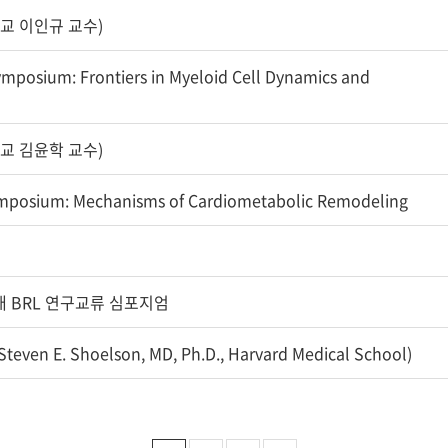
대학교 이인규 교수)
ymposium: Frontiers in Myeloid Cell Dynamics and
대학교 김윤학 교수)
ymposium: Mechanisms of Cardiometabolic Remodeling
-계명대 BRL 연구교류 심포지엄
n E. Shoelson, MD, Ph.D., Harvard Medical School)